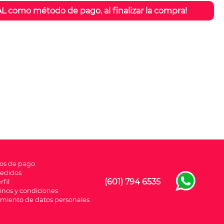
L como método de pago, al finalizar la compra!
os de pago
pedidos
(601) 794 6535
rfil
inos y condiciones
amiento de datos personales