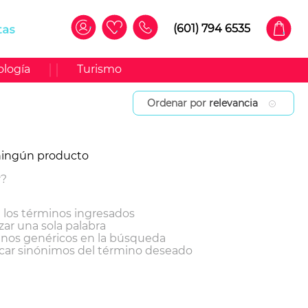
(601) 794 6535
ología
Turismo
Ordenar por
relevancia
ningún producto
r?
los términos ingresados
izar una sola palabra
minos genéricos en la búsqueda
car sinónimos del término deseado