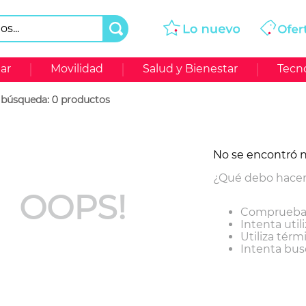
..
ar
Movilidad
Salud y Bienestar
Tecn
0
productos
No se encontró 
¿Qué debo hace
OOPS!
Comprueba 
Intenta util
Utiliza tér
Intenta bus