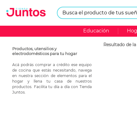
Busca el producto de tus sueños.
TÉRMINOS MÁS BUSCADOS
Educación
Hog
1
.
s24
2
.
lavadora challenger
Productos, utensilios y
electrodomésticos para tu hogar
Acá podrás comprar a crédito ese equipo
de cocina que estás necesitando, navega
en nuestra sección de elementos para el
hogar y llena tu casa de nuestros
productos. Facilita tu día a día con Tienda
Juntos.